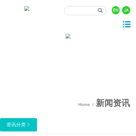





产品与服务
投资者关系
关于我们
新闻资讯
人力资源

司概况
品中心
司动态
时行情
门职位
展历程
发与开发
业资讯
息披露
园招聘
业文化
事资讯
酬福利
产质量
新闻资讯
Home
/
保健康安全
业责任
资讯分类
