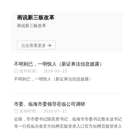
画说新三板改革
画说新三板改革
点击查看更多

不明则已，一明惊人（新证券法信息披露）
发布时间： : 2026-03--15

不明则已，一明惊人（新证券法信息披露）
市委、临海市委领导莅临公司调研
发布时间： : 2020-07--21

近期，市市委书记陈奕君书记，临海市市委书记蔡永波书记
等一行莅临乐鱼官方站网页版登录入口官方站网页版登录入