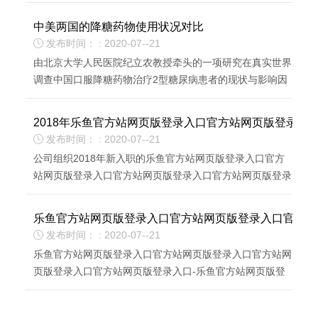
口官方站网页版登录入口官方站网页版登录入口-乐鱼官...
中美两国的降糖药物使用状况对比
发布时间： : 2020-07--21

由北京大学人民医院纪立农教授牵头的一项研究在真实世界
调查中国口服降糖药物治疗2型糖尿病患者的现状与影响因
素。
2018年乐鱼官方站网页版登录入口官方站网页版登录
发布时间： : 2020-07--21

公司组织2018年新入职的乐鱼官方站网页版登录入口官方
站网页版登录入口官方站网页版登录入口官方站网页版登录
入口-乐鱼官方站网页版登录入口官方站网页版登录入口...
乐鱼官方站网页版登录入口官方站网页版登录入口官方站
发布时间： : 2020-07--21

乐鱼官方站网页版登录入口官方站网页版登录入口官方站网
页版登录入口官方站网页版登录入口-乐鱼官方站网页版登
录入口官方站网页版登录入口官方站网页版登录入口官方...