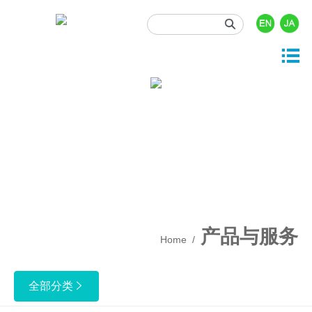





产品与服务
投资者关系
关于我们
新闻资讯
人力资源

司概况
品中心
司动态
时行情
门职位
展历程
发与开发
业资讯
息披露
园招聘
业文化
事资讯
酬福利
产质量
产品与服务
Home
/
保健康安全
业责任
全部分类
