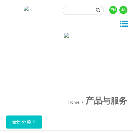





产品与服务
投资者关系
关于我们
新闻资讯
人力资源

司概况
品中心
司动态
时行情
门职位
展历程
发与开发
业资讯
息披露
园招聘
业文化
事资讯
酬福利
产质量
产品与服务
Home
/
保健康安全
业责任
全部分类
