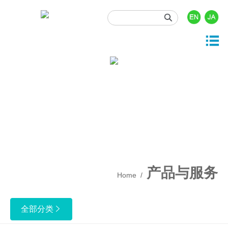





产品与服务
投资者关系
关于我们
新闻资讯
人力资源

司概况
品中心
司动态
时行情
门职位
展历程
发与开发
业资讯
息披露
园招聘
业文化
事资讯
酬福利
产质量
产品与服务
Home
/
保健康安全
业责任
全部分类
