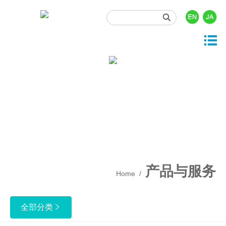





产品与服务
投资者关系
关于我们
新闻资讯
人力资源

司概况
品中心
司动态
时行情
门职位
展历程
发与开发
业资讯
息披露
园招聘
业文化
事资讯
酬福利
产质量
产品与服务
Home
/
保健康安全
业责任
全部分类
