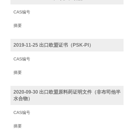
CAS编号
摘要
2019-11-25 出口欧盟证书（PSK-PI）
CAS编号
摘要
2020-09-30 出口欧盟原料药证明文件（非布司他半
水合物）
CAS编号
摘要