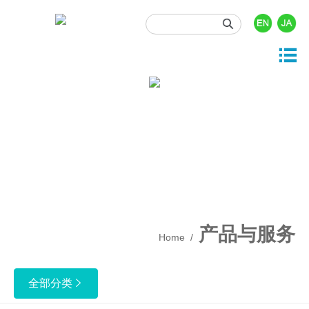





产品与服务
投资者关系
关于我们
新闻资讯
人力资源

司概况
品中心
司动态
时行情
门职位
展历程
发与开发
业资讯
息披露
园招聘
业文化
事资讯
酬福利
产质量
产品与服务
Home
/
保健康安全
业责任
全部分类
