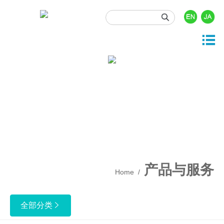





产品与服务
投资者关系
关于我们
新闻资讯
人力资源

司概况
品中心
司动态
时行情
门职位
展历程
发与开发
业资讯
息披露
园招聘
业文化
事资讯
酬福利
产质量
产品与服务
Home
/
保健康安全
业责任
全部分类
