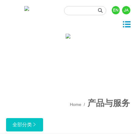





产品与服务
投资者关系
关于我们
新闻资讯
人力资源

司概况
品中心
司动态
时行情
门职位
展历程
发与开发
业资讯
息披露
园招聘
业文化
事资讯
酬福利
产质量
产品与服务
Home
/
保健康安全
业责任
全部分类
